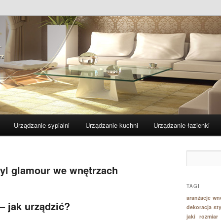
y
e domu porady – home
Urządzanie sypialni
Urządzanie kuchni
Urządzanie łazienki
tyl glamour we wnętrzach
TAGI
aranżacje wn
– jak urządzić?
dekoracja st
jaki rozmia