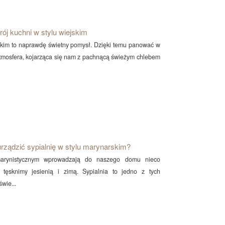
ój kuchni w stylu wiejskim
skim to naprawdę świetny pomysł. Dzięki temu panować w
 atmosfera, kojarząca się nam z pachnącą świeżym chlebem
urządzić sypialnię w stylu marynarskim?
arynistycznym wprowadzają do naszego domu nieco
ą tęsknimy jesienią i zimą. Sypialnia to jedno z tych
świe...