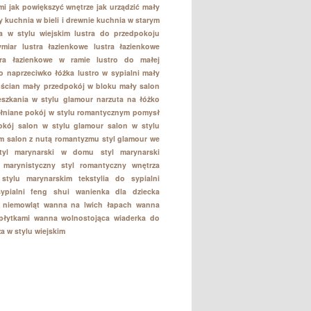
mi
jak powiększyć wnętrze
jak urządzić mały
y
kuchnia w bieli i drewnie
kuchnia w starym
a w stylu wiejskim
lustra do przedpokoju
ymiar
lustra łazienkowe
lustra łazienkowe
tra łazienkowe w ramie
lustro do małej
ro naprzeciwko łóżka
lustro w sypialni
mały
 ścian
mały przedpokój w bloku
mały salon
eszkania w stylu glamour
narzuta na łóżko
łniane
pokój w stylu romantycznym
pomysł
okój
salon w stylu glamour
salon w stylu
m
salon z nutą romantyzmu
styl glamour we
tyl marynarski w domu
styl marynarski
l marynistyczny
styl romantyczny wnętrza
 stylu marynarskim
tekstylia do sypialni
sypialni feng shui
wanienka dla dziecka
 niemowląt
wanna na lwich łapach
wanna
łytkami
wanna wolnostojąca
wiaderka do
a w stylu wiejskim
: