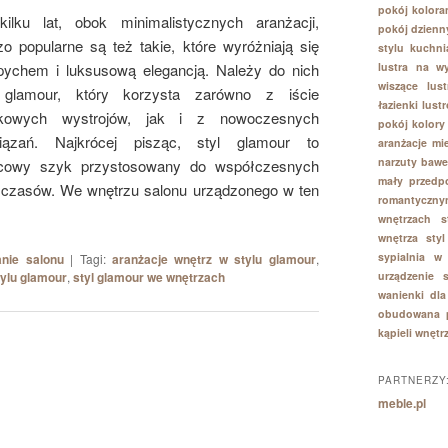
pokój kolora
ilku lat, obok minimalistycznych aranżacji,
pokój dzienn
zo popularne są też takie, które wyróżniają się
stylu
kuchni
pychem i luksusową elegancją. Należy do nich
lustra na w
wiszące
lus
 glamour, który korzysta zarówno z iście
łazienki
lust
okowych wystrojów, jak i z nowoczesnych
pokój kolory
iązań. Najkrócej pisząc, styl glamour to
aranżacje
mi
narzuty bawe
cowy szyk przystosowany do współczesnych
mały przedp
czasów. We wnętrzu salonu urządzonego w ten
romantyczny
wnętrzach
s
wnętrza
sty
sypialnia w
nie salonu
|
Tagi:
aranżacje wnętrz w stylu glamour
,
urządzenie 
tylu glamour
,
styl glamour we wnętrzach
wanienki dla
obudowana p
kąpieli
wnętrz
PARTNERZY
meble.pl