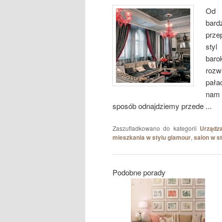
Od k
bard
prze
styl
bar
rozw
pała
nam 
sposób odnajdziemy przede ...
Zaszufladkowano do kategorii
Urządza
mieszkania w stylu glamour
,
salon w s
Podobne porady