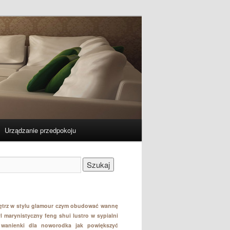
-
Urządzanie przedpokoju
Szukaj
ętrz w stylu glamour
czym obudować wannę
yl marynistyczny
feng shui lustro w sypialni
r wanienki dla noworodka
jak powiększyć